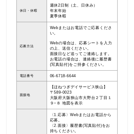
週休2日制（土、日休み）
年末年始
休日・休暇
夏季休暇
Webまたはお電話でご応募くださ
い。
Webの場合は、応募シートを入力
応募方法
の上、送信ください。
面接日など追ってご連絡します。
お電話の場合は、連絡後に履歴書
(写真貼付)をご持参ください。
06-6718-6644
電話番号
【ほねつぎデイサービス狭山】
〒589-0023
面接地
大阪府大阪狭山市大野台２丁目１
９−８
地図を表示
〈1.応募〉Webまたはお電話から
応募。
〈2.面接〉履歴書(写真貼付)をお
持ちください。