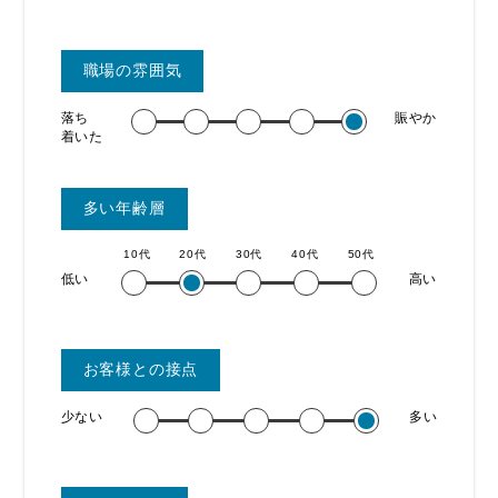
職場の雰囲気
落ち
賑やか
着いた
多い年齢層
10代
20代
30代
40代
50代
低い
高い
お客様との接点
少ない
多い