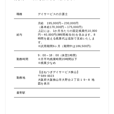
職種
デイサービスの介護士
月給 195,000円～230,000円
（基本給170,000円～175,000円）
上記には、1か月当たりの固定残業代10,000
給与
円～40,000円(8時間相当分)を含みます。8
時間を超える残業代は追加で支給いたしま
す。
※試用期間6ヶ月（期間中は186,500円）
9：00～18：00（休憩1時間）
勤務時間
※月平均残業時間20時間以下
※残業少なめ
【ほねつぎデイサービス狭山】
〒589-0023
勤務地
大阪府大阪狭山市大野台２丁目１９−８
地
図を表示
最寄駅