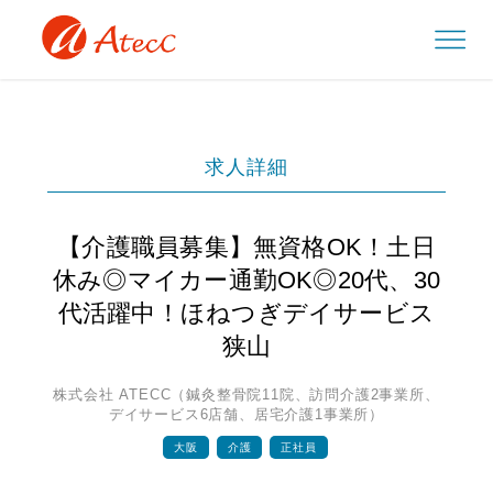
求人詳細
【介護職員募集】無資格OK！土日
休み◎マイカー通勤OK◎20代、30
代活躍中！ほねつぎデイサービス
狭山
株式会社 ATECC（鍼灸整骨院11院、訪問介護2事業所、
デイサービス6店舗、居宅介護1事業所）
大阪
介護
正社員