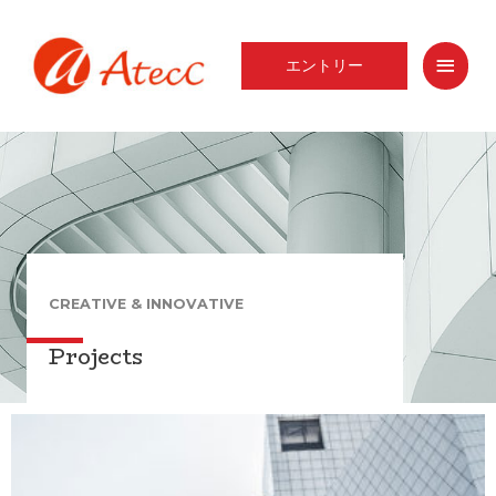
コ
ン
メ
テ
エントリー
ン
イ
ツ
へ
ン
ス
メ
キ
ッ
ニ
プ
ュ
CREATIVE & INNOVATIVE​
ー
Projects